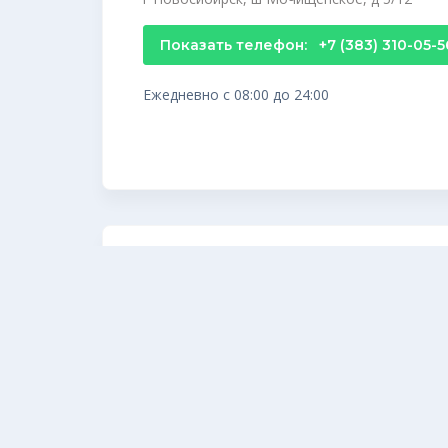
Показать телефон:
+7 (383) 310-05-5
Ежедневно с 08:00 до 24:00
Компания по продаже памя
сейчас открыто
Новосибирская обл, Новосибирский р-н, ст 
Показать телефон:
+7 (3832) 99-41-2
Ежедневно с 09:00 до 19:00