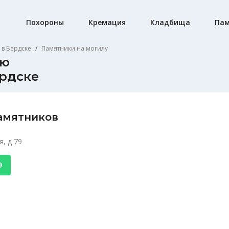
Похороны
Кремация
Кладбища
Пам
 в Бердске
Памятники на могилу
ию
ердске
амятников
, д 79
9