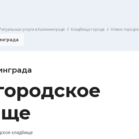
Ритуальные услуги в Калининграде
Кладбища города
Новое городск
инграда
инграда
городское
ище
дское кладбище