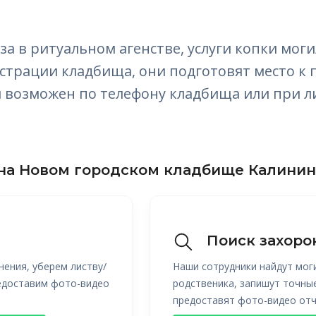
за в ритуальном агенстве, услуги копки мог
трации кладбища, они подготовят место к 
ги возможен по телефону кладбища или при 
на Новом городском кладбище Калинин
Поиск захоро
нения, уберем листву/
Наши сотрудники найдут мог
редоставим фото-видео
родственика, запишут точны
предоставят фото-видео отч