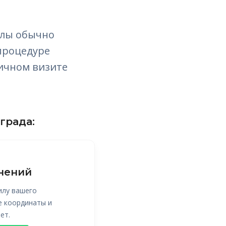
илы обычно
процедуре
личном визите
града:
нений
илу вашего
е координаты и
ет.