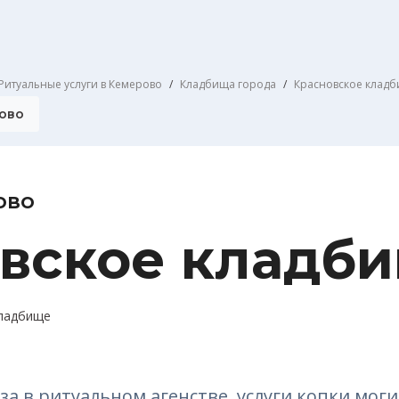
Ритуальные услуги в Кемерово
Кладбища города
Красновское клад
ово
ово
вское кладб
кладбище
за в ритуальном агенстве, услуги копки мог