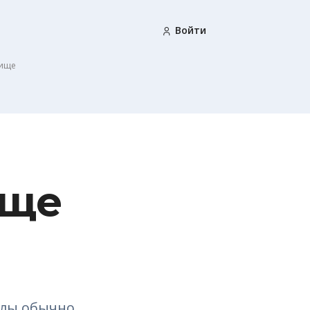
Войти
бище
ище
илы обычно