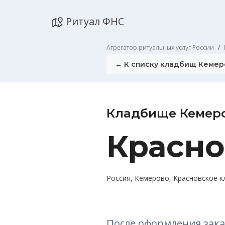
Ритуал ФНС
Агрегатор ритуальных услуг России
← К списку кладбищ Кемер
Кладбище Кемер
Красно
Россия, Кемерово, Красновское 
После оформления зака