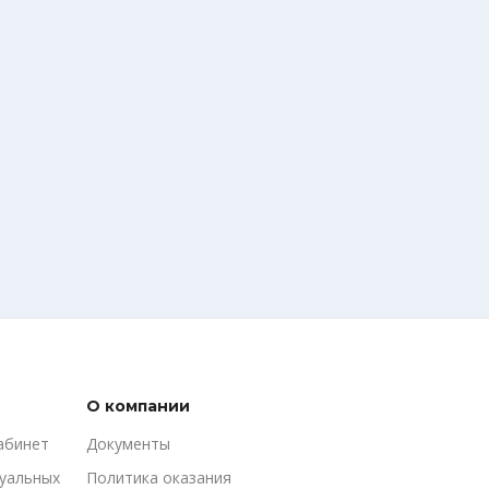
О компании
абинет
Документы
туальных
Политика оказания