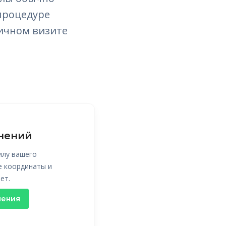
процедуре
личном визите
нений
илу вашего
е координаты и
ет.
нения