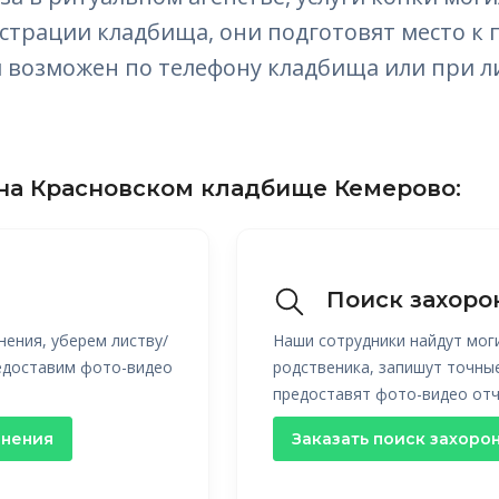
трации кладбища, они подготовят место к 
ги возможен по телефону кладбища или при 
на Красновском кладбище Кемерово:
Поиск захоро
нения, уберем листву/
Наши сотрудники найдут мог
редоставим фото-видео
родственика, запишут точны
предоставят фото-видео отч
онения
Заказать поиск захоро