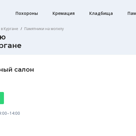
Похороны
Кремация
Кладбища
Пам
 в Кургане
Памятники на могилу
ию
ргане
ный салон
9:00–14:00