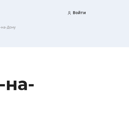
Войти
-на-Дону
-на-