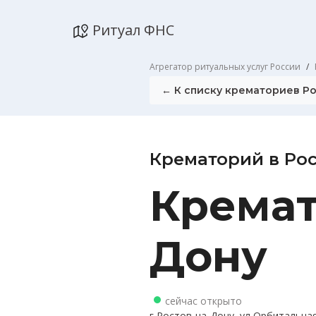
Ритуал ФНС
Агрегатор ритуальных услуг России
← К списку крематориев Р
Крематорий в Рос
Кремат
Дону
сейчас открыто
г Ростов-на-Дону, ул Орбитальная