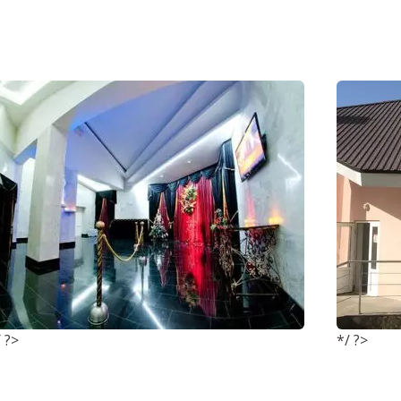
 ?>
*/ ?>