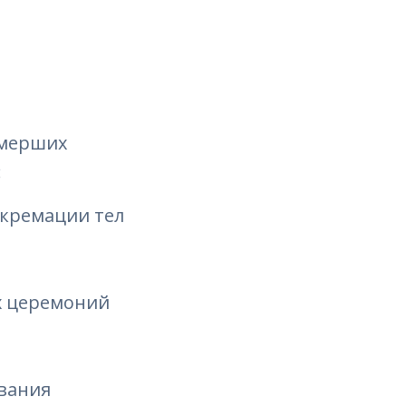
умерших
:
 кремации тел
х церемоний
евания