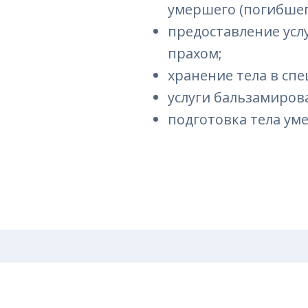
умершего (погибшег
предоставление услу
прахом;
хранение тела в сп
услуги бальзамиров
подготовка тела ум