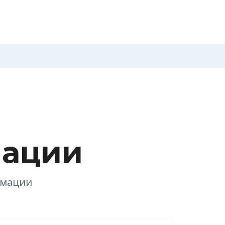
мации
емации