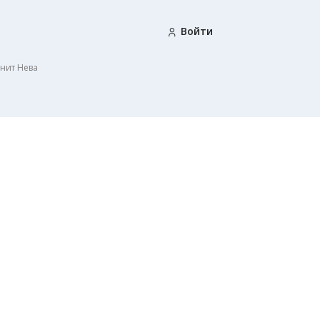
Войти
нит Нева