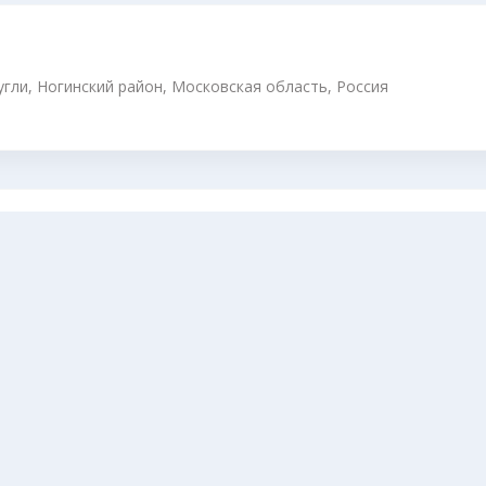
угли, Ногинский район, Московская область, Россия
сия
г, Московская обл.), 40 лет Победы, вл21