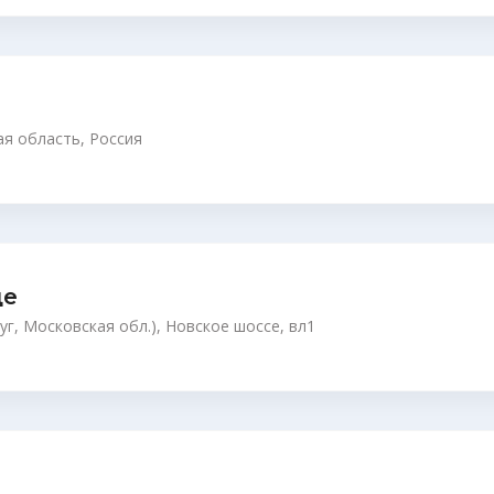
ая область, Россия
ще
г, Московская обл.), Новское шоссе, вл1