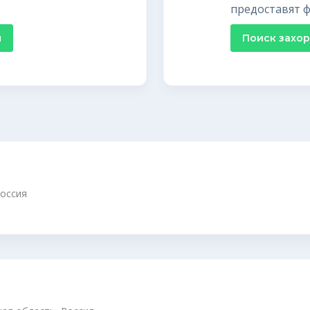
предоставят ф
я
Поиск захо
Россия