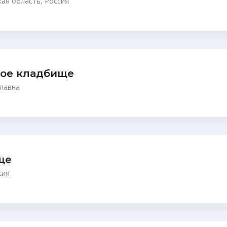
кая область, Россия
кое кладбище
упавна
ще
сия