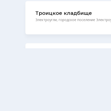
Троицкое кладбище
Электроугли, городское поселение Электро
Молзинское кладбище
Ногинский район, Московская область, Рос
Братское кладбище
Москва, Балашиха (Балашиха городской окру