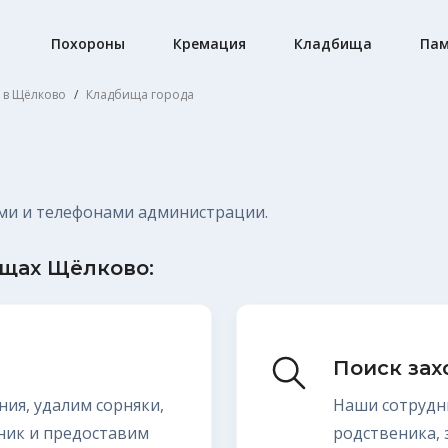
Похороны
Кремация
Кладбища
Пам
и в Щёлково
Кладбища города
ми и телефонами администрации.
ищах Щёлково:
Поиск за
ния, удалим сорняки,
Наши сотрудн
ник и предоставим
родственика,