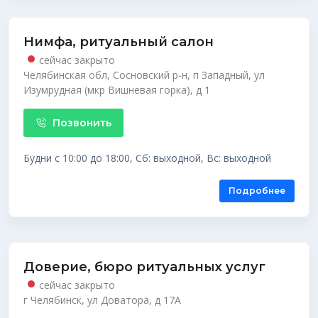
Нимфа, ритуальный салон
сейчас закрыто
Челябинская обл, Сосновский р-н, п Западный, ул
Изумрудная (мкр Вишневая горка), д 1
Позвонить
Будни с 10:00 до 18:00, Сб: выходной, Вс: выходной
Подробнее
Доверие, бюро ритуальных услуг
сейчас закрыто
г Челябинск, ул Доватора, д 17А