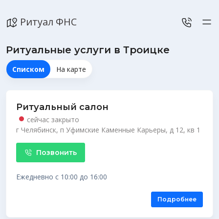
Ритуал ФНС
Ритуальные услуги в Троицке
Списком
На карте
Ритуальный салон
сейчас закрыто
г Челябинск, п Уфимские Каменные Карьеры, д 12, кв 1
Позвонить
Ежедневно с 10:00 до 16:00
Подробнее