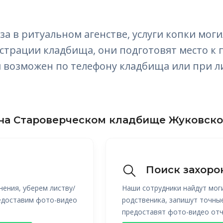
за в ритуальном агенстве, услуги копки мог
трации кладбища, они подготовят место к 
ги возможен по телефону кладбища или при 
на Староверческом кладбище Жуковско
Поиск захоро
нения, уберем листву/
Наши сотрудники найдут мог
редоставим фото-видео
родственика, запишут точны
предоставят фото-видео отч