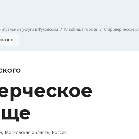
Ритуальные услуги в Жуковском
Кладбища города
Староверческое к
ского
ского
ерческое
ище
н, Московская область, Россия