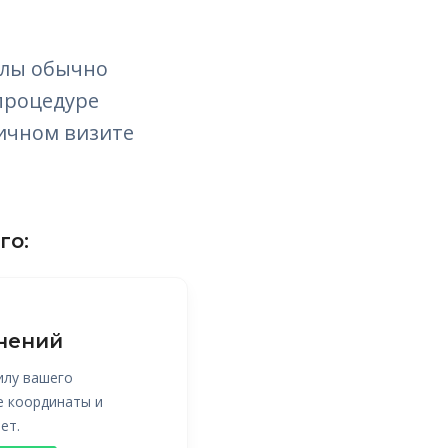
илы обычно
процедуре
личном визите
го:
нений
илу вашего
е координаты и
ет.