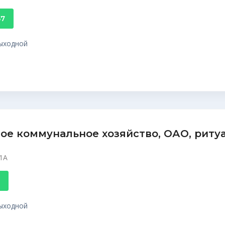
57
 выходной
ое коммунальное хозяйство, ОАО, риту
21А
 выходной