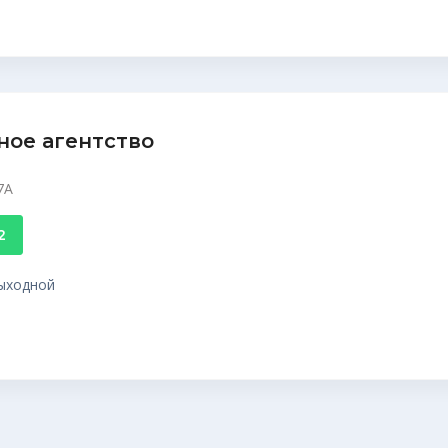
ное агентство
7А
2
 выходной