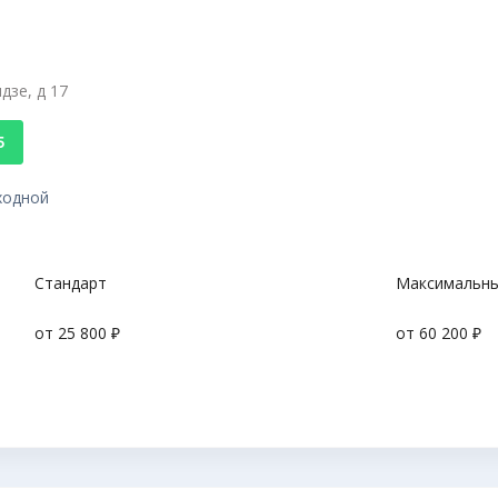
дзе, д 17
5
ыходной
Стандарт
Максимальн
от 25 800 ₽
от 60 200 ₽