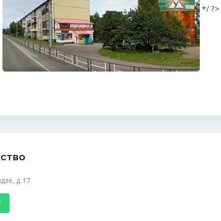
*/ ?>
тство
дзе, д 17
7