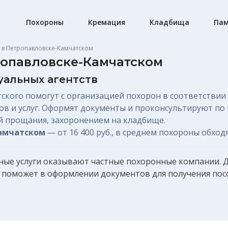
Похороны
Кремация
Кладбища
Пам
 в Петропавловске-Камчатском
ропавловске-Камчатском
туальных агентств
кого помогут с организацией похорон в соответствии 
в и услуг. Оформят документы и проконсультируют по 
ой прощания, захоронением на кладбище.
Камчатском
—
от 16 400 руб.
, в среднем похороны обход
ьные услуги оказывают частные похоронные компании. Д
их поможет в оформлении документов для получения
пос