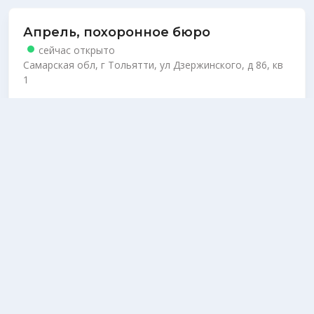
Апрель, похоронное бюро
сейчас открыто
Самарская обл, г Тольятти, ул Дзержинского, д 86, кв
1
Позвонить
Ежедневно, круглосуточно
Подробнее
Спецкомбинат ритуальных услуг
городского округа Жигулевск, ООО
сейчас открыто
Самарская обл, г Жигулевск, ул Комсомольская, д 41,