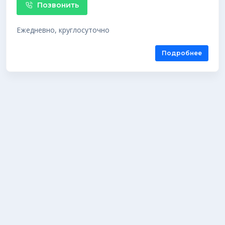
Позвонить
Ежедневно, круглосуточно
Подробнее
Кремация
В Новосибирске по состоянию на 2026 год работает
2 крематория. Заказать кремацию человека вы
можете обратившись в крематорий по указанному
выше телефону или при личном посещении.
Крематории оказывают услуги доставки тела,