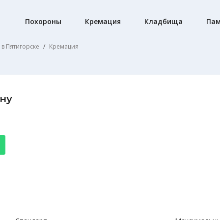
Похороны
Кремация
Кладбища
Пам
 в Пятигорске
Кремация
ну