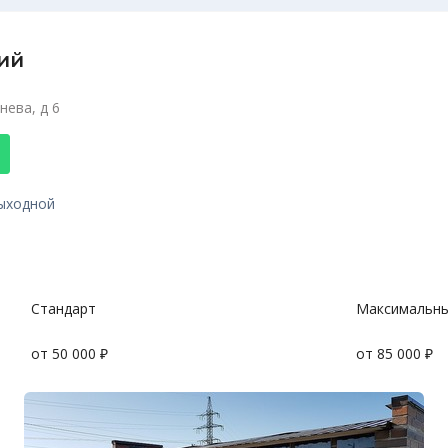
ий
нева, д 6
 выходной
Стандарт
Максимальн
от 50 000 ₽
от 85 000 ₽