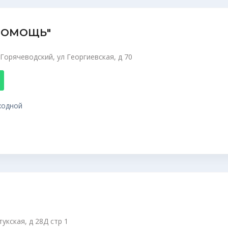
"ПОМОЩЬ"
Горячеводский, ул Георгиевская, д 70
ыходной
укская, д 28Д стр 1