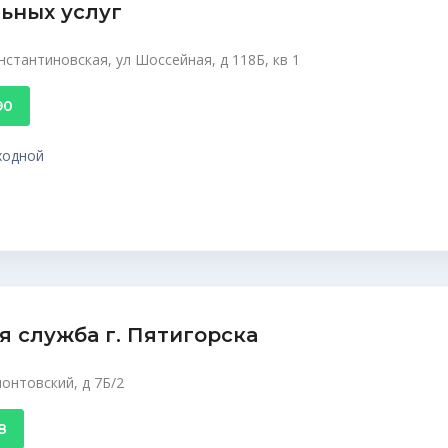
ьных услуг
нстантиновская, ул Шоссейная, д 118Б, кв 1
90
ыходной
 служба г. Пятигорска
монтовский, д 7Б/2
8