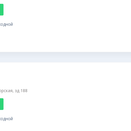
ыходной
орская, зд 188
ыходной