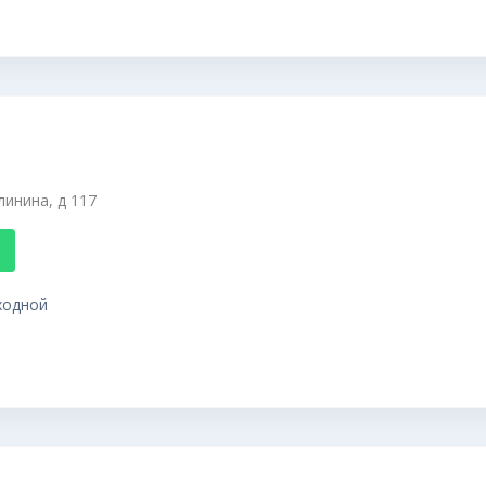
линина, д 117
ыходной